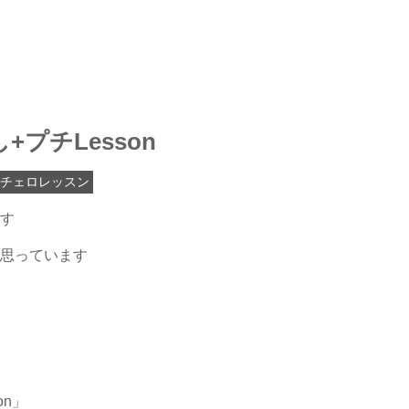
プチLesson
チェロレッスン
す
思っています
on」