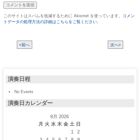
このサイトはスパムを低減するために Akismet を使っています。
コメン
トデータの処理方法の詳細はこちらをご覧ください
。
<前へ
次へ>
演奏日程
No Events
演奏日カレンダー
8月 2026
月
火
水
木
金
土
日
1
2
3
4
5
6
7
8
9