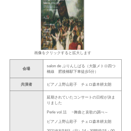
画像をクリックすると拡大します
salon de ぷりんしばる（大阪メトロ四つ
会場
橋線 肥後橋駅下車徒歩5分）
共演者
ピアノ上野山彩子 チェロ森本耕太朗
延期されていたコンサートの日程が決ま
りました
Perle vol.11 ~舞曲と哀歌の調べ～
ピアノ上野山彩子 チェロ森本耕太朗
2021年8月8日（日）14：30開場/15：00