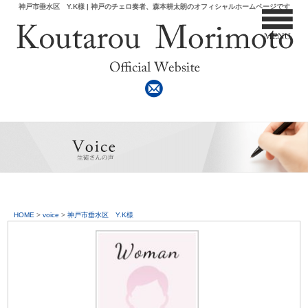
神戸市垂水区 Y.K様 | 神戸のチェロ奏者、森本耕太朗のオフィシャルホームページです
HOME
>
voice
>
神戸市垂水区 Y.K様