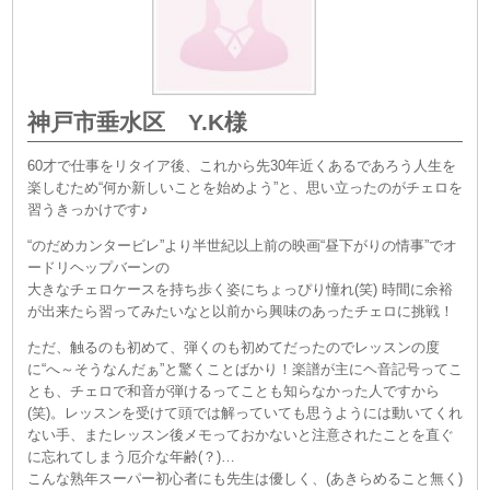
神戸市垂水区 Y.K様
60才で仕事をリタイア後、これから先30年近くあるであろう人生を
楽しむため“何か新しいことを始めよう”と、思い立ったのがチェロを
習うきっかけです♪
“のだめカンタービレ”より半世紀以上前の映画“昼下がりの情事”でオ
ードリヘップバーンの
大きなチェロケースを持ち歩く姿にちょっぴり憧れ(笑) 時間に余裕
が出来たら習ってみたいなと以前から興味のあったチェロに挑戦！
ただ、触るのも初めて、弾くのも初めてだったのでレッスンの度
に“へ～そうなんだぁ”と驚くことばかり！楽譜が主にヘ音記号ってこ
とも、チェロで和音が弾けるってことも知らなかった人ですから
(笑)。レッスンを受けて頭では解っていても思うようには動いてくれ
ない手、またレッスン後メモっておかないと注意されたことを直ぐ
に忘れてしまう厄介な年齢(？)…
こんな熟年スーパー初心者にも先生は優しく、(あきらめること無く)